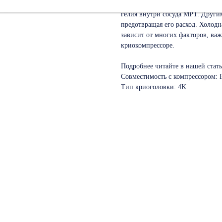
Холодная голова (криоголовка) -
гелия внутри сосуда МРТ. Други
предотвращая его расход. Холодн
зависит от многих факторов, важ
криокомпрессоре.
Подробнее читайте в нашей стат
Совместимость с компрессором: 
Тип криоголовки: 4K