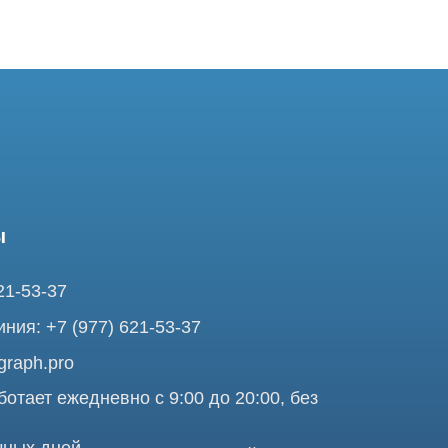
37
7 (977) 621-53-37
pro
ежедневно с 9:00 до 20:00, без
ней
сква, ул Золоторожский Вал, д. 11 стр.
o - Сервис КТ и МРТ
Про
аделец оставляет за собой право воспользоваться статьей 146 УК
те, ни при каких условиях не является публичной офертой,