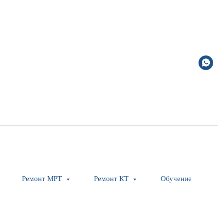
RDE-412 D4
Sumitomo
SKU:
Ремонт МРТ
Ремонт КТ
Обучение
Оставить заявку