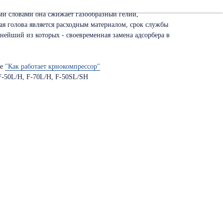
 холодильная машина, которая служит для рекондесации
ми словами она сжижает газообразный гелий,
ая голова является расходным материалом, срок службы
нейший из которых - своевременная замена адсорбера в
ье
"Как работает криокомпрессор"
F-50L/H, F-70L/H, F-50SL/SH