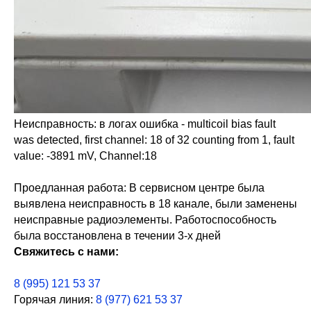
Неисправность: в логах ошибка - multicoil bias fault
was detected, first channel: 18 of 32 counting from 1, fault
value: -3891 mV, Channel:18
Информация
Новости и статьи
Проедланная работа: В сервисном центре была
Наши проекты
выявлена неисправность в 18 канале, были заменены
Лицензии
неисправные радиоэлементы. Работоспособность
Благодарности
была восстановлена в течении 3-х дней
Запасные части
Свяжитесь с нами:
Ремонт МРТ
Ремонт КТ
8 (995) 121 53 37
Обучение
Горячая линия:
8 (977) 621 53 37