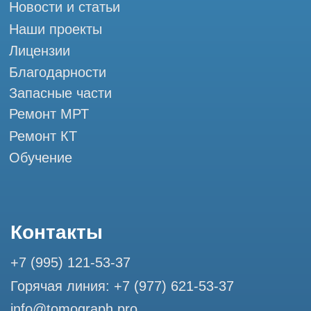
Профессиональный сервис МРТ и КТ
© Tomograph.pro
Политика конфиденциальности
ООО "ТОМОГРАФ ПРО" ИНН 9701226718 ОГРН
1227700720532
111033, город Москва, ул Золоторожский Вал, д. 11 стр. 26
Использование материалов данного сайта разрешено
только с согласия владельца. Владелец оставляет за собой
право воспользоваться статьей 146 УК РФ при нарушении
авторских и смежных прав. Вся информация,
представленная на сайте, ни при каких условиях не
является публичной офертой, определяемой положениями
Статьи 437 (2) Гражданского кодекса РФ.
Продолжая работу с сайтом, вы даете согласие на
использование сайтом cookies и обработку персональных
данных в целях функционирования сайта, проведения
ретаргетинга, статистических исследований, улучшения
сервиса и предоставления релевантной рекламной
информации на основе ваших предпочтений и интересов.