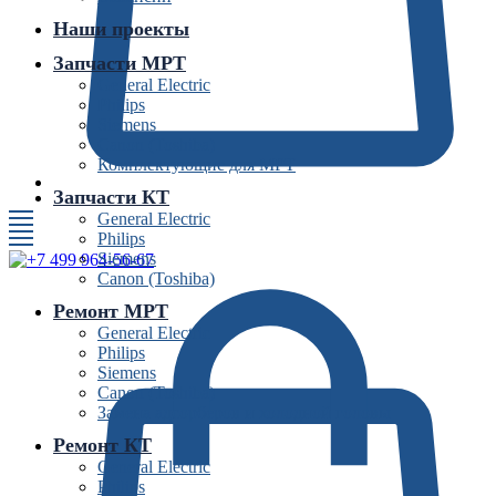
Наши проекты
Запчасти МРТ
General Electric
Philips
Siemens
Canon (Toshiba)
Комплектующие для МРТ
Запчасти КТ
General Electric
Philips
Siemens
Canon (Toshiba)
Ремонт МРТ
General Electric
Philips
Siemens
Canon (Toshiba)
Замена адсорберов и холодной головы
Ремонт КТ
General Electric
Philips