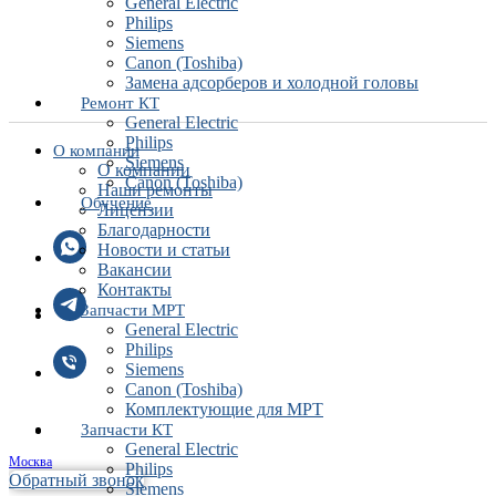
General Electric
Philips
Siemens
Canon (Toshiba)
Замена адсорберов и холодной головы
Ремонт КТ
General Electric
Philips
О компании
Siemens
О компании
Canon (Toshiba)
Наши ремонты
Обучение
Лицензии
Благодарности
Новости и статьи
Вакансии
Контакты
Запчасти МРТ
General Electric
Philips
Siemens
Canon (Toshiba)
Комплектующие для МРТ
Запчасти КТ
General Electric
Москва
Philips
Обратный звонок
Siemens