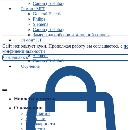
Canon (Toshiba)
Ремонт МРТ
General Electric
Philips
Siemens
Canon (Toshiba)
Замена адсорберов и холодной головы
Ремонт КТ
General Electric
Сайт использует куки. Продолжая работу вы соглашаетесь с
по
Philips
конфиденциальности
Siemens
Соглашаюсь
Canon (Toshiba)
Обучение
Новости и статьи
О компании
О компании
Лицензии
Благодарности
Вакансии