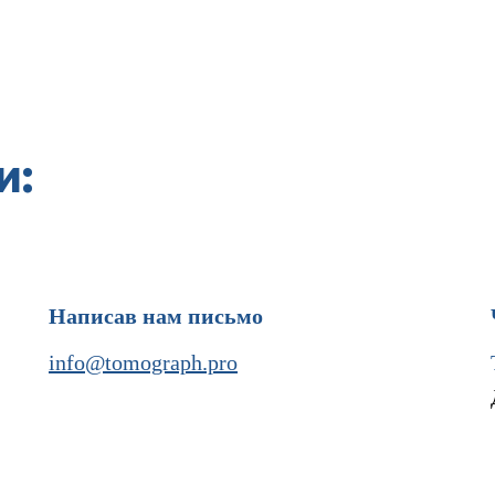
и:
Написав нам письмо
info@tomograph.pro