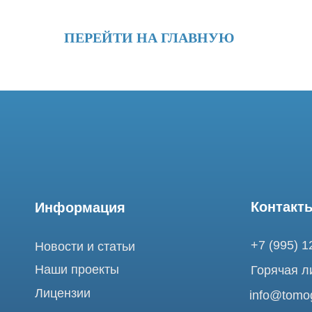
ПЕРЕЙТИ НА ГЛАВНУЮ
Контакты
Информация
+7 (995) 121-53-
Новости и статьи
Наши проекты
Горячая линия: +
Лицензии
info@tomograph.
Благодарности
Сервис работает 
выходных
Запасные части
и праздничных д
111033, город Мо
Ремонт МРТ
26 Tomograph.pr
Ремонт КТ
Обучение