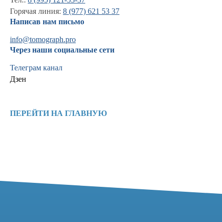
Горячая линия:
8 (977) 621 53 37
Написав нам письмо
info@tomograph.pro
Информация
Через наши социальные сети
Новости и статьи
Телеграм канал
Наши проекты
Дзен
Лицензии
Благодарности
Запасные части
Ремонт МРТ
ПЕРЕЙТИ НА ГЛАВНУЮ
Ремонт КТ
Обучение
Контакты
+7 (995) 121-53-37
Горячая линия: +7 (977) 621-53-37
info@tomograph.pro