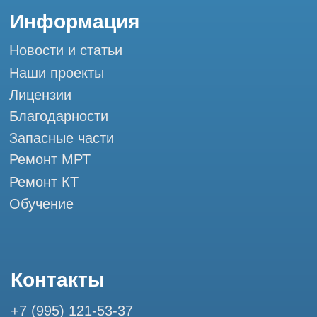
Сервис работает ежедневно с 9:00 до
20:00, без выходных
и праздничных дней
111033, город Москва, ул Золоторожский
Вал, д. 11 стр. 26 Tomograph.pro - Сервис
КТ и МРТ
Мы в социальных сетях
Разработка сайта
Профессиональный сервис МРТ и КТ
© Tomograph.pro
Политика конфиденциальности
ООО "ТОМОГРАФ ПРО" ИНН 9701226718 ОГРН
1227700720532
111033, город Москва, ул Золоторожский Вал, д. 11 стр. 26