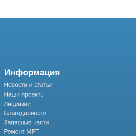
Благодарности
Запасные части
Ремонт МРТ
Ремонт КТ
Обучение
Контакты
+7 (995) 121-53-37
Горячая линия: +7 (977) 621-53-37
info@tomograph.pro
Сервис работает ежедневно с 9:00 до
20:00, без выходных
и праздничных дней
111033, город Москва, ул Золоторожский
Вал, д. 11 стр. 26 Tomograph.pro - Сервис
КТ и МРТ
Мы в социальных сетях