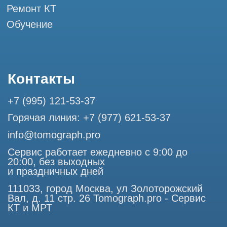
Разработка сайта
Профессиональный сервис МРТ и КТ
© Tomograph.pro
Политика конфиденциальности
ООО "ТОМОГРАФ ПРО" ИНН 9701226718 ОГРН
1227700720532
111033, город Москва, ул Золоторожский Вал, д. 11 стр. 26
Использование материалов данного сайта разрешено
только с согласия владельца. Владелец оставляет за собой
право воспользоваться статьей 146 УК РФ при нарушении
авторских и смежных прав. Вся информация,
представленная на сайте, ни при каких условиях не
является публичной офертой, определяемой положениями
Статьи 437 (2) Гражданского кодекса РФ.
Продолжая работу с сайтом, вы даете согласие на