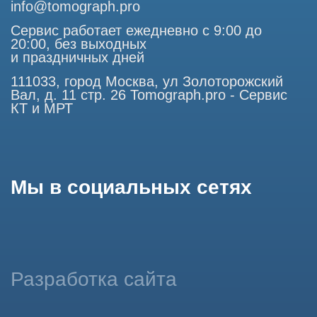
Использование материалов данного сайта разрешено
только с согласия владельца. Владелец оставляет за собой
право воспользоваться статьей 146 УК РФ при нарушении
авторских и смежных прав. Вся информация,
представленная на сайте, ни при каких условиях не
является публичной офертой, определяемой положениями
Статьи 437 (2) Гражданского кодекса РФ.
Продолжая работу с сайтом, вы даете согласие на
использование сайтом cookies и обработку персональных
данных в целях функционирования сайта, проведения
ретаргетинга, статистических исследований, улучшения
сервиса и предоставления релевантной рекламной
информации на основе ваших предпочтений и интересов.