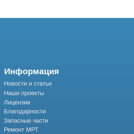
Благодарности
Запасные части
Ремонт МРТ
Ремонт КТ
Обучение
Контакты
+7 (995) 121-53-37
Горячая линия: +7 (977) 621-53-37
info@tomograph.pro
Сервис работает ежедневно с 9:00 до
20:00, без выходных
и праздничных дней
111033, город Москва, ул Золоторожский
Вал, д. 11 стр. 26 Tomograph.pro - Сервис
КТ и МРТ
Мы в социальных сетях