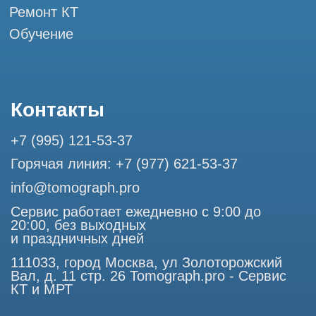
Разработка сайта
Профессиональный сервис МРТ и КТ
© Tomograph.pro
Политика конфиденциальности
ООО "ТОМОГРАФ ПРО" ИНН 9701226718 ОГРН
1227700720532
111033, город Москва, ул Золоторожский Вал, д. 11 стр. 26
Использование материалов данного сайта разрешено
только с согласия владельца. Владелец оставляет за собой
право воспользоваться статьей 146 УК РФ при нарушении
авторских и смежных прав. Вся информация,
представленная на сайте, ни при каких условиях не
является публичной офертой, определяемой положениями
Статьи 437 (2) Гражданского кодекса РФ.
Продолжая работу с сайтом, вы даете согласие на