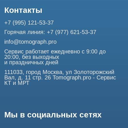
Профессиональный сервис МРТ и КТ
© Tomograph.pro
Политика конфиденциальности
ООО "ТОМОГРАФ ПРО" ИНН 9701226718 ОГРН
1227700720532
111033, город Москва, ул Золоторожский Вал, д. 11 стр. 26
Использование материалов данного сайта разрешено
только с согласия владельца. Владелец оставляет за собой
право воспользоваться статьей 146 УК РФ при нарушении
авторских и смежных прав. Вся информация,
представленная на сайте, ни при каких условиях не
является публичной офертой, определяемой положениями
Статьи 437 (2) Гражданского кодекса РФ.
Продолжая работу с сайтом, вы даете согласие на
использование сайтом cookies и обработку персональных
данных в целях функционирования сайта, проведения
ретаргетинга, статистических исследований, улучшения
сервиса и предоставления релевантной рекламной
информации на основе ваших предпочтений и интересов.