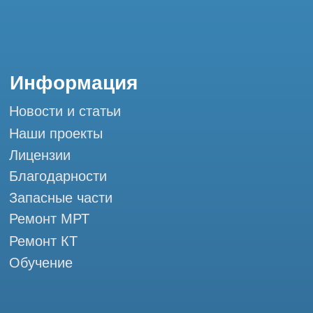
Обучение
Контакты
+7 (995) 121-53-37
Горячая линия: +7 (977) 621-53-37
info@tomograph.pro
Сервис работает ежедневно с 9:00 до
20:00, без выходных
и праздничных дней
111033, город Москва, ул Золоторожский
Вал, д. 11 стр. 26 Tomograph.pro - Сервис
КТ и МРТ
Мы в социальных сетях
Разработка сайта