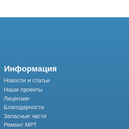
Благодарности
Запасные части
Ремонт МРТ
Ремонт КТ
Обучение
Контакты
+7 (995) 121-53-37
Горячая линия: +7 (977) 621-53-37
info@tomograph.pro
Сервис работает ежедневно с 9:00 до
20:00, без выходных
и праздничных дней
111033, город Москва, ул Золоторожский
Вал, д. 11 стр. 26 Tomograph.pro - Сервис
КТ и МРТ
Мы в социальных сетях