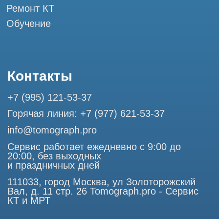
Разработка сайта
Профессиональный сервис МРТ и КТ
© Tomograph.pro
Политика конфиденциальности
ООО "ТОМОГРАФ ПРО" ИНН 9701226718 ОГРН
1227700720532
111033, город Москва, ул Золоторожский Вал, д. 11 стр. 26
Использование материалов данного сайта разрешено
только с согласия владельца. Владелец оставляет за собой
право воспользоваться статьей 146 УК РФ при нарушении
авторских и смежных прав. Вся информация,
представленная на сайте, ни при каких условиях не
является публичной офертой, определяемой положениями
Статьи 437 (2) Гражданского кодекса РФ.
Продолжая работу с сайтом, вы даете согласие на