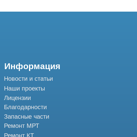
Запасные части
Ремонт МРТ
Ремонт КТ
Обучение
Контакты
+7 (995) 121-53-37
Горячая линия: +7 (977) 621-53-37
info@tomograph.pro
Сервис работает ежедневно с 9:00 до
20:00, без выходных
и праздничных дней
111033, город Москва, ул Золоторожский
Вал, д. 11 стр. 26 Tomograph.pro - Сервис
КТ и МРТ
Мы в социальных сетях