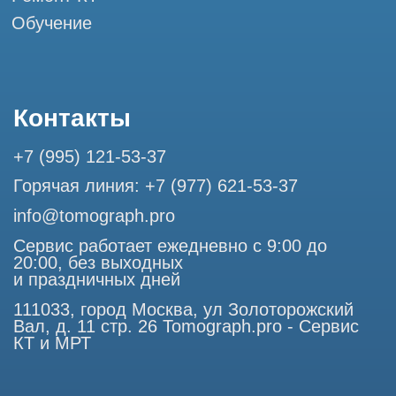
Разработка сайта
Профессиональный сервис МРТ и КТ
© Tomograph.pro
Политика конфиденциальности
ООО "ТОМОГРАФ ПРО" ИНН 9701226718 ОГРН
1227700720532
111033, город Москва, ул Золоторожский Вал, д. 11 стр. 26
Использование материалов данного сайта разрешено
только с согласия владельца. Владелец оставляет за собой
право воспользоваться статьей 146 УК РФ при нарушении
авторских и смежных прав. Вся информация,
представленная на сайте, ни при каких условиях не
является публичной офертой, определяемой положениями
Статьи 437 (2) Гражданского кодекса РФ.
Продолжая работу с сайтом, вы даете согласие на
использование сайтом cookies и обработку персональных